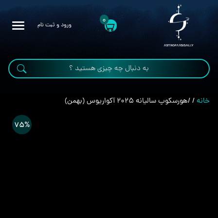
0
ورود و ثبت نام
خانه
/
/
هورسکوپ سالیانه ۲۰۲۵ آکواریوس (بهمن)
75%