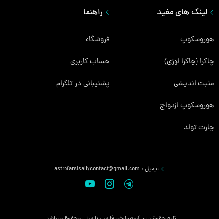
لینک های مفید
راهنما
هوروسکوپ
فروشگاه
چاکرا (چاکرا لوژی)
حساب کاربری
مثبت اندیشی
پشتیبانی در تلگرام
هوروسکوپ ازدواج
چارت تولد
ایمیل :
astrofarsisallycontact@gmail.com
کلیه حقوق برای آسترولوژی فارسی با سالی محفوظ میباشد .