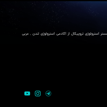
آسترولوژی فارسی با سالی بانو سالی مستر آسترولوژی تروپیکال از آکادمی آسترولوژی لندن ٬ مربی